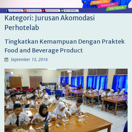
Kategori:
Jurusan Akomodasi
Perhotelab
Tingkatkan Kemampuan Dengan Praktek
Food and Beverage Product
September 15, 2016