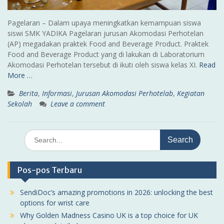
Pagelaran – Dalam upaya meningkatkan kemampuan siswa
siswi SMK YADIKA Pagelaran jurusan Akomodasi Perhotelan
(AP) megadakan praktek Food and Beverage Product. Praktek
Food and Beverage Product yang di lakukan di Laboratorium
Akomodasi Perhotelan tersebut di ikuti oleh siswa kelas XI.
Read
More …
Berita
,
Informasi
,
Jurusan Akomodasi Perhotelab
,
Kegiatan
Sekolah
Leave a comment
Search
for:
Pos-pos Terbaru
SendiDoc’s amazing promotions in 2026: unlocking the best
options for wrist care
Why Golden Madness Casino UK is a top choice for UK