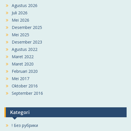
Agustus 2026
Juli 2026
Mei 2026
Desember 2025
Mei 2025
Desember 2023
Agustus 2022
Maret 2022
Maret 2020
Februari 2020
Mei 2017
Oktober 2016
September 2016
Kategori
! Без рубрики