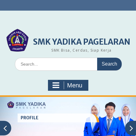
Skip
to
content
SMK YADIKA PAGELARAN
SMK Bisa, Cerdas, Siap Kerja
Search
for:
Menu
PROFILE