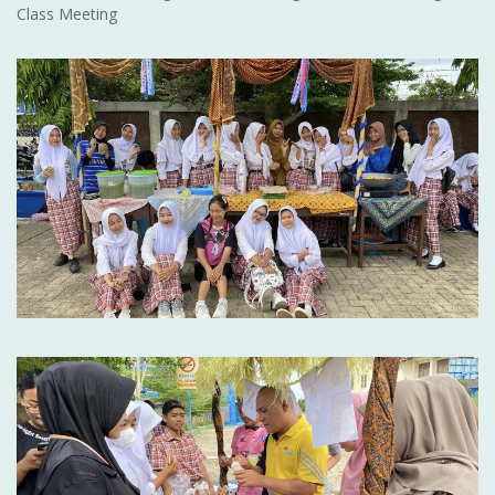
Class Meeting