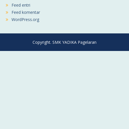
Feed entri
Feed komentar
WordPress.org
Copyright. SMK YADIKA Pagelaran