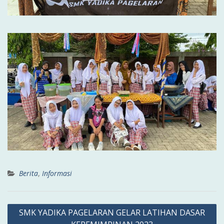
Berita
,
Informasi
Navigasi
SMK YADIKA PAGELARAN GELAR LATIHAN DASAR
pos