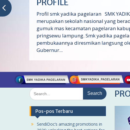
PROFILE
Profil smk yadika pagelaran SMK YADIK
merupakan sekolah nasional yang berad
gumuk mas kecamatan pagelaran kabu
pringsewu lampung. Smk yadika pagela
pembukaannya diresmikan langsung ol
Gubernur...
Search
PRO
for:
Pos-pos Terbaru
SendiDoc’s amazing promotions in