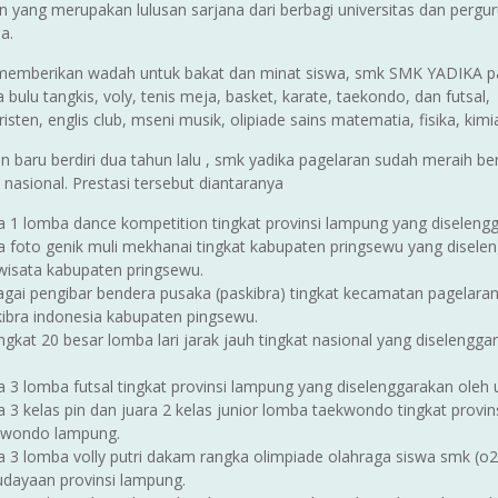
n yang merupakan lulusan sarjana dari berbagi universitas dan pergur
a.
emberikan wadah untuk bakat dan minat siswa, smk SMK YADIKA page
 bulu tangkis, voly, tenis meja, basket, karate, taekondo, dan futsal
risten, englis club, mseni musik, olipiade sains matematia, fisika, kim
 baru berdiri dua tahun lalu , smk yadika pagelaran sudah meraih berb
nasional. Prestasi tersebut diantaranya
a 1 lomba dance kompetition tingkat provinsi lampung yang diselen
a foto genik muli mekhanai tingkat kabupaten pringsewu yang disele
wisata kabupaten pringsewu.
gai pengibar bendera pusaka (paskibra) tingkat kecamatan pagelara
ibra indonesia kabupaten pingsewu.
ngkat 20 besar lomba lari jarak jauh tingkat nasional yang diseleng
a 3 lomba futsal tingkat provinsi lampung yang diselenggarakan oleh 
a 3 kelas pin dan juara 2 kelas junior lomba taekwondo tingkat prov
kwondo lampung.
a 3 lomba volly putri dakam rangka olimpiade olahraga siswa smk (o2
dayaan provinsi lampung.