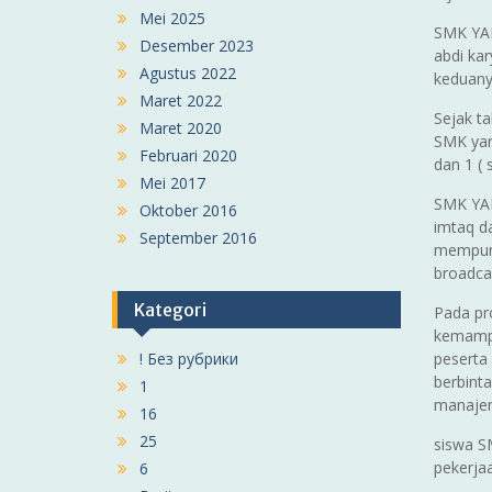
Mei 2025
SMK YAD
Desember 2023
abdi kar
Agustus 2022
keduanya
Maret 2022
Sejak ta
Maret 2020
SMK yang
Februari 2020
dan 1 ( 
Mei 2017
SMK YAD
Oktober 2016
imtaq d
September 2016
mempuny
broadca
Kategori
Pada pr
kemampu
! Без рубрики
peserta
berbint
1
manajem
16
25
siswa S
pekerjaa
6