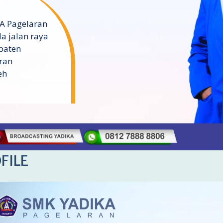
A Pagelaran
a jalan raya
paten
ran
eh
FILE