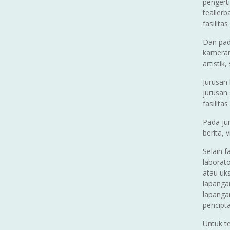
pengert
tealler
fasilita
Dan pad
kamerama
artistik
Jurusan 
jurusan
fasilita
Pada ju
berita, 
Selain f
laborat
atau uks
lapangan
lapanga
pencipta
Untuk t