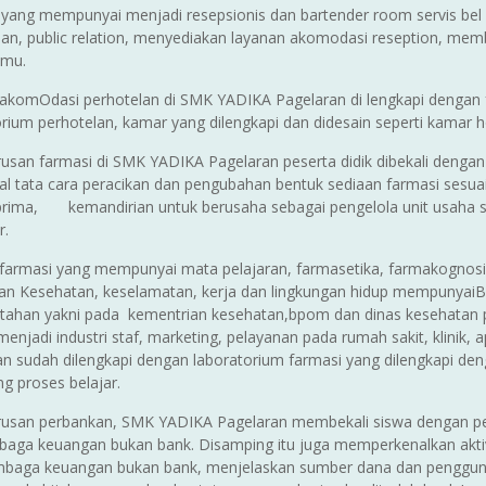
 yang mempunyai menjadi resepsionis dan bartender room servis bel 
lan, public relation, menyediakan layanan akomodasi reseption, me
amu.
 akomOdasi perhotelan di SMK YADIKA Pagelaran di lengkapi dengan 
rium perhotelan, kamar yang dilengkapi dan didesain seperti kamar ho
rusan farmasi di SMK YADIKA Pagelaran peserta didik dibekali deng
al tata cara peracikan dan pengubahan bentuk sediaan farmasi sesuai
prima, kemandirian untuk berusaha sebagai pengelola unit usaha 
r.
 farmasi yang mempunyai mata pelajaran, farmasetika, farmakognosi
an Kesehatan, keselamatan, kerja dan lingkungan hidup mempunyaiB
tahan yakni pada kementrian kesehatan,bpom dan dinas kesehatan p
menjadi industri staf, marketing, pelayanan pada rumah sakit, klinik,
an sudah dilengkapi dengan laboratorium farmasi yang dilengkapi den
g proses belajar.
rusan perbankan, SMK YADIKA Pagelaran membekali siswa dengan p
baga keuangan bukan bank. Disamping itu juga memperkenalkan aktiv
embaga keuangan bukan bank, menjelaskan sumber dana dan pengg