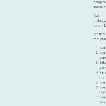
pelajara
indonesi
Dalam m
olahraga
rohani k
Meskipun
maupun 
Juar
Juar
pari
Seba
pask
Peri
tni.
Juar
Juar
tae
Juar
kebu