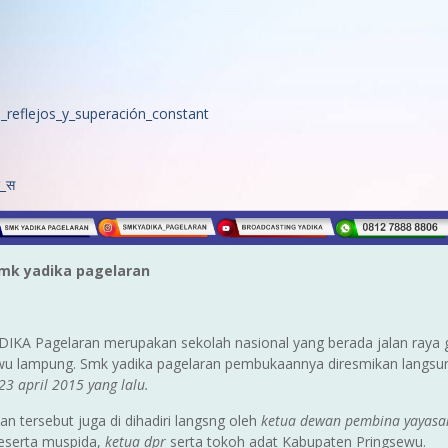
_reflejos_y_superación_constant
_स
smk yadika pagelaran
IKA Pagelaran merupakan sekolah nasional yang berada jalan ray
wu lampung. Smk yadika pagelaran pembukaannya diresmikan langsu
23 april 2015 yang lalu.
n tersebut juga di dihadiri langsng oleh
ketua dewan pembina yayasa
serta muspida,
ketua dpr
serta tokoh adat Kabupaten Pringsewu.