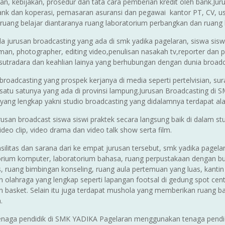
ian, kebijakan, prosedur dan tata cara pemberian kredit oleh bank.J
bank dan koperasi, pemasaran asuransi dan pegawai kantor PT, CV, u
s ruang belajar diantaranya ruang laboratorium perbangkan dan ruang 
a jurusan broadcasting yang ada di smk yadika pagelaran, siswa sisw
n, photographer, editing video,penulisan nasakah tv,reporter dan pr
, sutradara dan keahlian lainya yang berhubungan dengan dunia broadc
broadcasting yang prospek kerjanya di media seperti pertelvisian, su
 satu satunya yang ada di provinsi lampung.Jurusan Broadcasting di
s yang lengkap yakni studio broadcasting yang didalamnya terdapat a
rusan broadcast siswa siswi praktek secara langsung baik di dalam 
video clip, video drama dan video talk show serta film.
asilitas dan sarana dari ke empat jurusan tersebut, smk yadika pagelar
orium komputer, laboratorium bahasa, ruang perpustakaan dengan bu
, ruang bimbingan konseling, ruang aula pertemuan yang luas, kantin 
 olahraga yang lengkap seperti lapangan footsal di gedung spot cente
n basket. Selain itu juga terdapat mushola yang memberikan ruang ba
.
enaga pendidik di SMK YADIKA Pagelaran menggunakan tenaga pendidi