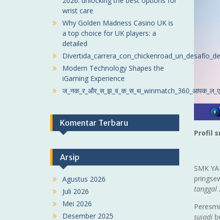
2026: unlocking the best options for
wrist care
Why Golden Madness Casino UK is
a top choice for UK players: a
detailed
Divertida_carrera_con_chickenroad_un_desafío_de
Modern Technology Shapes the
iGaming Experience
ज_नक_र_और_स_झ_व_क_स_थ_winmatch_360_आपक_ल_ए
Komentar Terbaru
Profil 
Arsip
SMK YAD
pringse
Agustus 2026
tanggal 
Juli 2026
Mei 2026
Peresmia
Desember 2025
sujadi
be