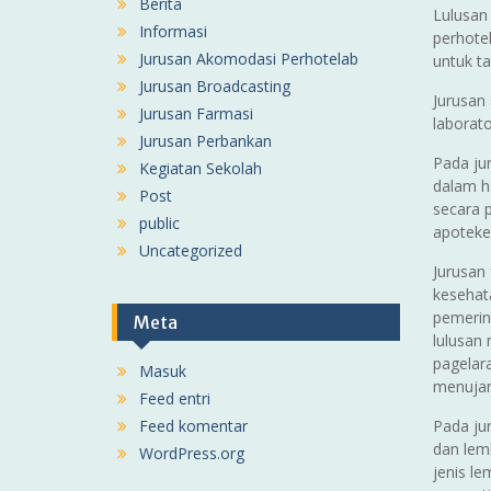
Berita
Lulusan
Informasi
perhote
Jurusan Akomodasi Perhotelab
untuk t
Jurusan Broadcasting
Jurusan
Jurusan Farmasi
laborato
Jurusan Perbankan
Pada ju
Kegiatan Sekolah
dalam h
Post
secara 
public
apoteke
Uncategorized
Jurusan
kesehat
pemerin
Meta
lulusan 
pagelar
Masuk
menujan
Feed entri
Feed komentar
Pada ju
dan lem
WordPress.org
jenis l