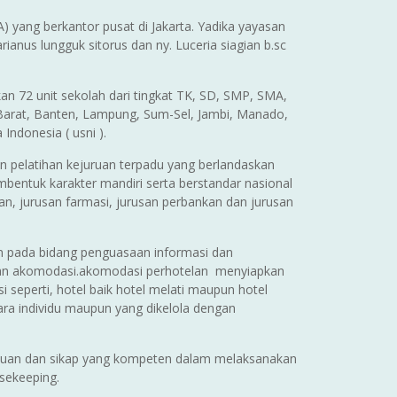
yang berkantor pusat di Jakarta. Yadika yayasan
rianus lungguk sitorus dan ny. Luceria siagian b.sc
an 72 unit sekolah dari tingkat TK, SD, SMP, SMA,
wa Barat, Banten, Lampung, Sum-Sel, Jambi, Manado,
 Indonesia ( usni ).
 pelatihan kejuruan terpadu yang berlandaskan
bentuk karakter mandiri serta berstandar nasional
n, jurusan farmasi, jurusan perbankan dan jurusan
an pada bidang penguasaan informasi dan
an akomodasi.akomodasi perhotelan menyiapkan
seperti, hotel baik hotel melati maupun hotel
ara individu maupun yang dikelola dengan
ahuan dan sikap yang kompeten dalam melaksanakan
usekeeping.