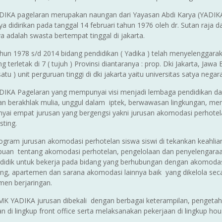
IKA pagelaran merupakan naungan dari Yayasan Abdi Karya (YADIKA) 
ya didirikan pada tanggal 14 februari tahun 1976 oleh dr. Sutan raja da
 adalah swasta bertempat tinggal di jakarta.
hun 1978 s/d 2014 bidang pendidikan ( Yadika ) telah menyelenggarak
 terletak di 7 ( tujuh ) Provinsi diantaranya : prop. Dki Jakarta, Ja
satu ) unit perguruan tinggi di dki jakarta yaitu universitas satya negara
IKA Pagelaran yang mempunyai visi menjadi lembaga pendidikan dan
an berakhlak mulia, unggul dalam iptek, berwawasan lingkungan, mem
ai empat jurusan yang bergengsi yakni jurusan akomodasi perhotela
sting.
ogram jurusan akomodasi perhotelan siswa siswi di tekankan keahli
an tentang akomodasi perhotelan, pengelolaan dan penyelengara
 didik untuk bekerja pada bidang yang berhubungan dengan akomodasi 
ang, apartemen dan sarana akomodasi lainnya baik yang dikelola sec
en berjaringan.
MK YADIKA jurusan dibekali dengan berbagai keterampilan, penget
n di lingkup front office serta melaksanakan pekerjaan di lingkup ho