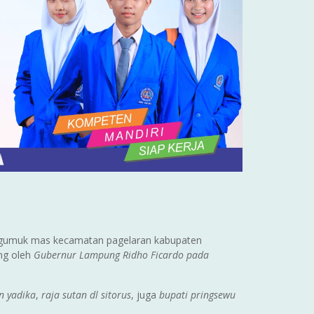
a gumuk mas kecamatan pagelaran kabupaten
ng oleh
Gubernur Lampung
Ridho Ficardo pada
n yadika
,
raja sutan dl sitorus
, juga
bupati pringsewu