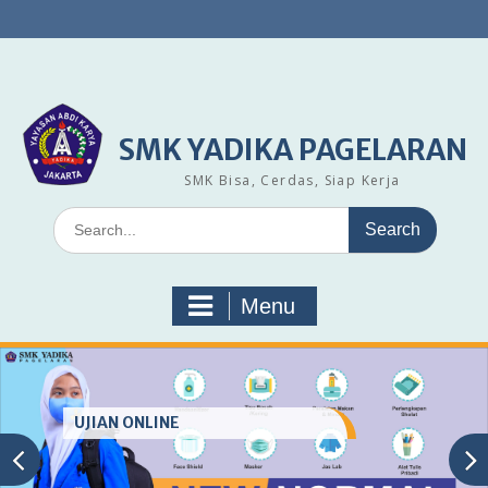
Skip
to
content
SMK YADIKA PAGELARAN
SMK Bisa, Cerdas, Siap Kerja
Search
for:
Menu
UJIAN ONLINE