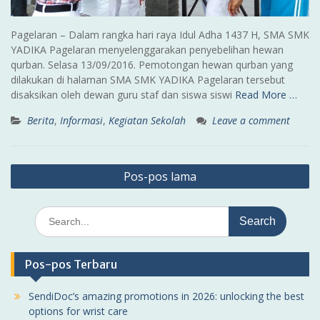
Pagelaran – Dalam rangka hari raya Idul Adha 1437 H, SMA SMK
YADIKA Pagelaran menyelenggarakan penyebelihan hewan
qurban. Selasa 13/09/2016. Pemotongan hewan qurban yang
dilakukan di halaman SMA SMK YADIKA Pagelaran tersebut
disaksikan oleh dewan guru staf dan siswa siswi
Read More …
Berita
,
Informasi
,
Kegiatan Sekolah
Leave a comment
Navigasi
Pos-pos lama
pos
Search
for:
Pos-pos Terbaru
SendiDoc’s amazing promotions in 2026: unlocking the best
options for wrist care