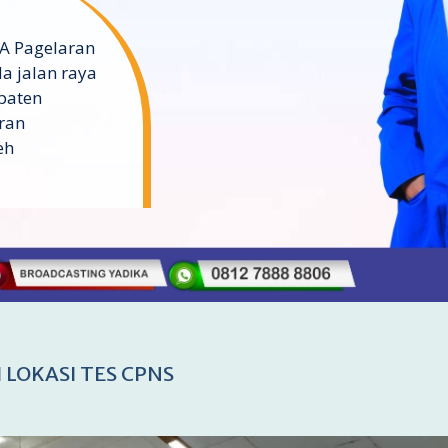
A Pagelaran
a jalan raya
paten
ran
eh
 LOKASI TES CPNS