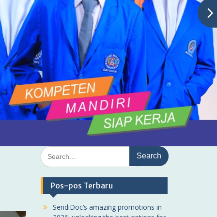
Search
for:
Pos-pos Terbaru
SendiDoc’s amazing promotions in