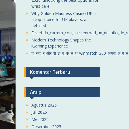
2026: unlocking the best options for
wrist care
Why Golden Madness Casino UK is
a top choice for UK players: a
detailed
Divertida_carrera_con_chickenroad_un_desafío_de_r
Modern Technology Shapes the
iGaming Experience
ज_नक_र_और_स_झ_व_क_स_थ_winmatch_360_आपक_ल_ए_स
Komentar Terbaru
Arsip
Agustus 2026
Juli 2026
Mei 2026
Desember 2025