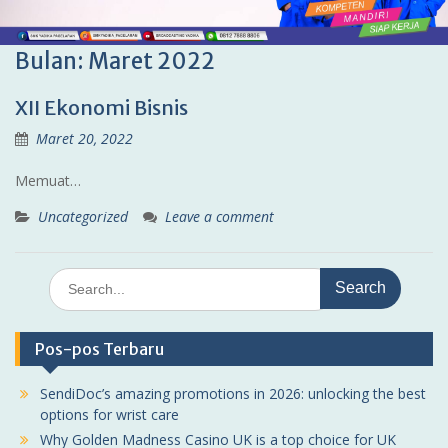
Bulan:
Maret 2022
XII Ekonomi Bisnis
Maret 20, 2022
Memuat…
Uncategorized
Leave a comment
Search
for:
Pos-pos Terbaru
SendiDoc’s amazing promotions in 2026: unlocking the best
options for wrist care
Why Golden Madness Casino UK is a top choice for UK