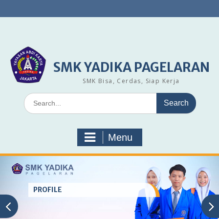
Skip
to
content
SMK YADIKA PAGELARAN
SMK Bisa, Cerdas, Siap Kerja
Search
for:
Menu
PROFILE